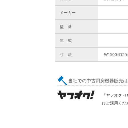
メーカー
型 番
年 式
寸 法
W1500×D25
当社での中古厨房機器販売は
「ヤフオク -
ひご活用くだ