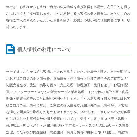
当社は、お客様からお客様ご自身の個人情報を直接取得する場合、利用目的を明ら
かにしたうえで取得致します。当社が取得するお客様の個人情報は、あらかじめお
客様ご本人の同意をいただいた場合を除き、必要かつ最小限の情報内容に限り、取
得いたします。
個人情報の利用について
当社では、あらかじめお客様ご本人の同意をいただいた場合を除き、当社が取得し
たお客様ご自身の個人情報を、商品情報・生活情報・各種ご優待等のご案内な ど
の販売促進や、受注・お取り置き・売上処理・修理加工・後日お渡し・お届け(配
送)・アフターサービスなどの販売サービス業務処理、また今後の商品企 画・商品
開発・購買分析等の目的に限り利用いたします。当社の取り扱う個人情報にはお客
様ご自身の個人情報に加え、ご家族の個人情報やお届け先の個人情報 等、お客様
を通じて間接的に取得したものも含まれますが、当社では、これらの当社がお客様
から取得したお客様以外の個人情報については、受注・お取り置 き・売上処理・
修理加工・後日お渡し・お届け(配送)・アフターサービスなどの販売サービス業務
処理、また今後の商品企画・商品開発・購買分析等の目的に 限り利用し、商品情