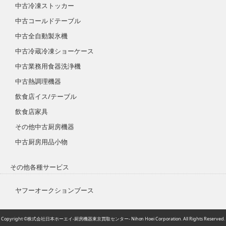
中古冷凍ストッカー
中古コールドテーブル
中古全自動製氷機
中古冷蔵冷凍ショーケース
中古業務用食器洗浄機
中古熱調理機器
飲食店イス/テーブル
飲食店家具
その他中古厨房機器
中古厨房用品小物
その他各種サービス
ヤフーオークションブース
Copyright ©株式会社日本ホーエイ-厨房機器東京買取センター- Nihon Hoei Corporation. All Rights Reserved.