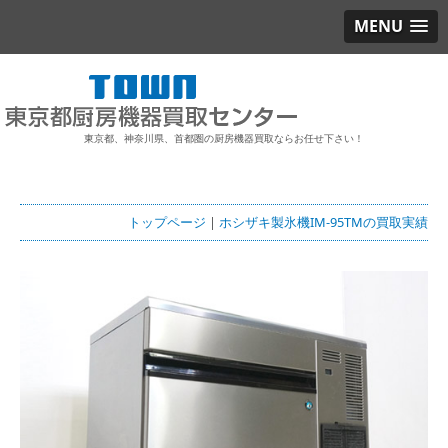
MENU
東京都、神奈川県、首都圏の厨房機器買取ならお任せ下さい！
トップページ
|
ホシザキ製氷機IM-95TMの買取実績