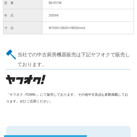
型 番
IM-95TM
年 式
2009年
寸 法
W1000×D600×H800(mm)
当社での中古厨房機器販売は下記ヤフオクで販売し
ております。
「ヤフオク -TOWN-」にて販売しております。 その他中古良品も多数掲載してお
ります。ぜひご活用ください。