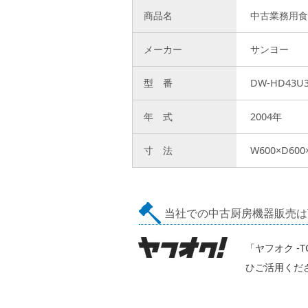
商品名
中古業務用食
メーカー
サンヨー
型 番
DW-HD43U
年 式
2004年
寸 法
W600×D600
当社での中古厨房機器販売は
「ヤフオク -
ひご活用くだ