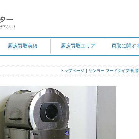
せ下さい！
厨房買取実績
厨房買取エリア
買取に関す
トップページ
|
サンヨー フードタイプ 食器洗