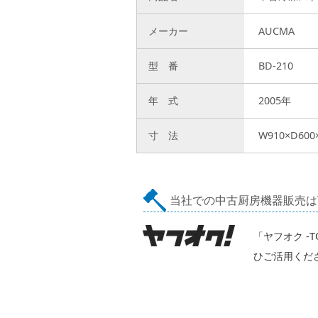
メーカー
AUCMA
型 番
BD-210
年 式
2005年
寸 法
W910×D600
当社での中古厨房機器販売は
「ヤフオク -
ひご活用くだ