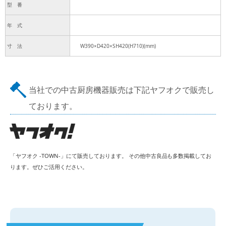
型 番
年 式
寸 法
W390×D420×SH420(H710)(mm)
当社での中古厨房機器販売は下記ヤフオクで販売し
ております。
「ヤフオク -TOWN-」にて販売しております。 その他中古良品も多数掲載してお
ります。ぜひご活用ください。